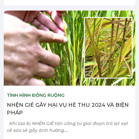
TÌNH HÌNH ĐỒNG RUỘNG
NHỆN GIÉ GÂY HẠI VỤ HÈ THU 2024 VÀ BIỆN
PHÁP
Khi lúa bị NHỆN GIÉ tấn công từ giai đoạn trổ lẹt xẹt
về sau sẽ gây ảnh hưởng....