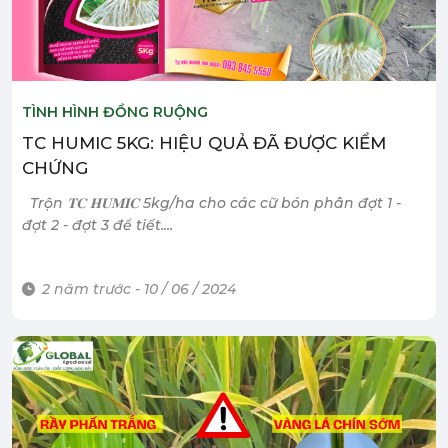
TÌNH HÌNH ĐỒNG RUỘNG
TC HUMIC 5KG: HIỆU QUẢ ĐÃ ĐƯỢC KIỂM
CHỨNG
Trộn 𝐓𝐂 𝐇𝐔𝐌𝐈𝐂 5kg/ha cho các cữ bón phân đợt 1 -
đợt 2 - đợt 3 để tiết....
2 năm trước - 10 / 06 / 2024