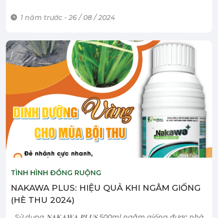
1 năm trước - 26 / 08 / 2024
TÌNH HÌNH ĐỒNG RUỘNG
NAKAWA PLUS: HIỆU QUẢ KHI NGÂM GIỐNG
(HÈ THU 2024)
Sử dụng 𝐍𝐀𝐊𝐀𝐖𝐀 𝐏𝐋𝐔𝐒 500ml ngâm giống được nhà