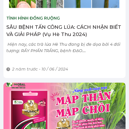
TÌNH HÌNH ĐỒNG RUỘNG
SÂU BỆNH TẤN CÔNG LÚA: CÁCH NHẬN BIẾT
VÀ GIẢI PHÁP (Vụ Hè Thu 2024)
Hiện nay, các trà lúa Hè Thu đang bị đe dọa bởi 4 đối
tượng: RẦY PHẤN TRẮNG, bệnh ĐẠO....
2 năm trước - 10 / 06 / 2024