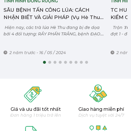
TÌNH HÌNH ĐỒNG RUỘNG
TÌNH HÌ
SÂU BỆNH TẤN CÔNG LÚA: CÁCH
TC HUM
NHẬN BIẾT VÀ GIẢI PHÁP (Vụ Hè Thu
KIỂM C
2024)
Hiện nay, các trà lúa Hè Thu đang bị đe dọa
Trộn 𝐓𝐂
bởi 4 đối tượng: RẦY PHẤN TRẮNG, bệnh ĐẠO....
đợt 1 - đợt
2 năm trước - 16 / 05 / 2024
2 năm t
Giá và ưu đãi tốt nhất
Giao hàng miễn phí
Đơn hàng 1 triệu trở lên
Dịch vụ tuyệt vời 24/7