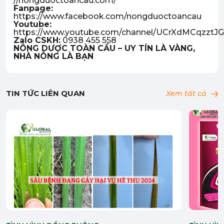
//nongduoctoancau.com/
Fanpage:
https://www.facebook.com/nongduoctoancau
Youtube:
https://www.youtube.com/channel/UCrXdMCqzzt
Zalo CSKH:
0938 455 558
NÔNG DƯỢC TOÀN CẦU – UY TÍN LÀ VÀNG,
NHÀ NÔNG LÀ BẠN
TIN TỨC LIÊN QUAN
Xem tất cả