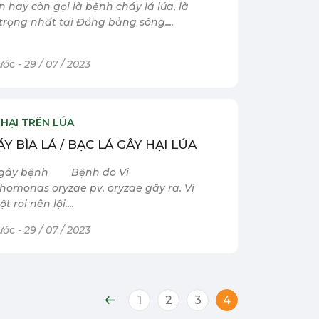
 hay còn gọi là bệnh cháy lá lúa, là
rọng nhất tại Đồng bằng sông....
ớc - 29 / 07 / 2023
 HẠI TRÊN LÚA
Y BÌA LÁ / BẠC LÁ GÂY HẠI LÚA
n gây bệnh Bệnh do Vi
omonas oryzae pv. oryzae gây ra. Vi
 roi nên lội....
ớc - 29 / 07 / 2023
1
2
3
4