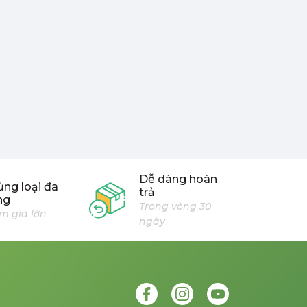
Dễ dàng hoàn
ng loại đa
trả
ng
Trong vòng 30
m giá lớn
ngày