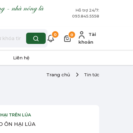
ng - nhà nông là
Hỗ trợ 24/7:
093.845.5558
Tài
0
0
khoản
Liên hệ
Trang chủ
Tin tức
 HẠI TRÊN LÚA
 ÔN HẠI LÚA