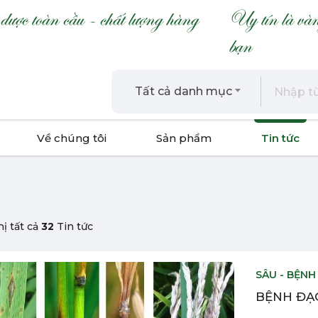
ợc toàn cầu - chất lượng hàng
Uy tín là và
bạn
Tất cả danh mục
Về chúng tôi
Sản phẩm
Tin tức
hị tất cả
32
Tin tức
SÂU - BỆNH
BỆNH ĐẠO