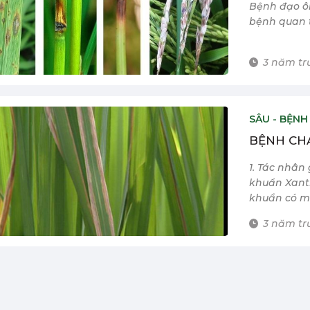
Bệnh đạo ôn
bệnh quan t
3 năm trư
SÂU - BỆNH
BỆNH CHÁ
1. Tác nhâ
khuẩn Xanth
khuẩn có một
3 năm trư