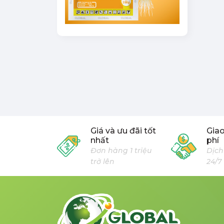
Giá và ưu đãi tốt
Gia
nhất
phí
Đơn hàng 1 triệu
Dịch
trở lên
24/7