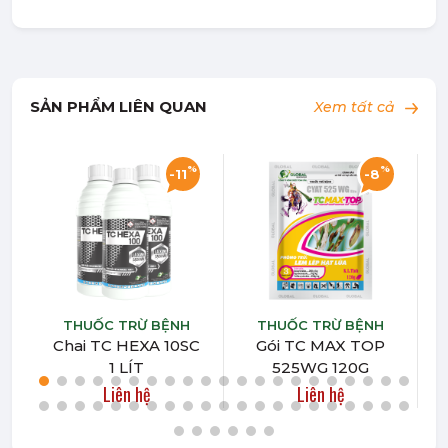
SẢN PHẨM LIÊN QUAN
Xem tất cả
%
%
-11
-8
THUỐC TRỪ BỆNH
THUỐC TRỪ BỆNH
Chai TC HEXA 10SC
Gói TC MAX TOP
C
1 LÍT
525WG 120G
Liên hệ
Liên hệ